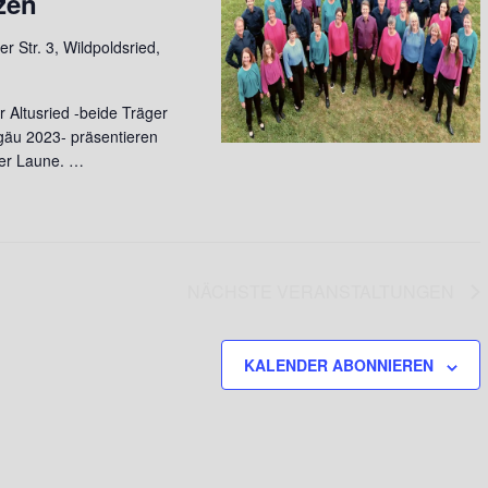
zen
a
r Str. 3, Wildpoldsried,
v
i
 Altusried -beide Träger
g
gäu 2023- präsentieren
a
ter Laune. …
t
i
o
NÄCHSTE
VERANSTALTUNGEN
n
KALENDER ABONNIEREN