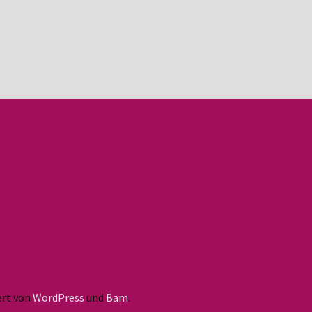
iert von
WordPress
und
Bam
.