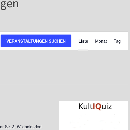
ngen
V
VERANSTALTUNGEN SUCHEN
Liste
Monat
Tag
e
r
a
n
s
t
a
l
t
r Str. 3, Wildpoldsried,