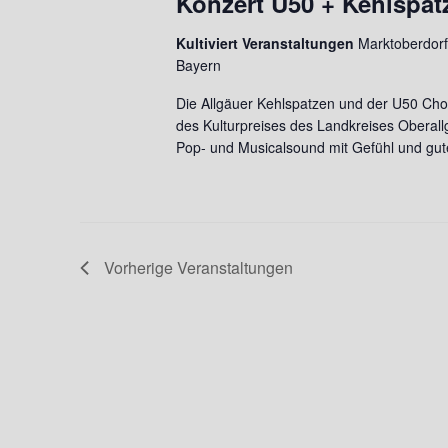
Konzert U50 + Kehlspat
.
n
Kultiviert Veranstaltungen
Marktoberdorfe
S
d
Bayern
u
A
Die Allgäuer Kehlspatzen und der U50 Chor
c
des Kulturpreises des Landkreises Oberall
n
h
Pop- und Musicalsound mit Gefühl und gu
e
s
n
i
a
c
c
Vorherige
Veranstaltungen
h
h
V
t
e
e
r
n
a
n