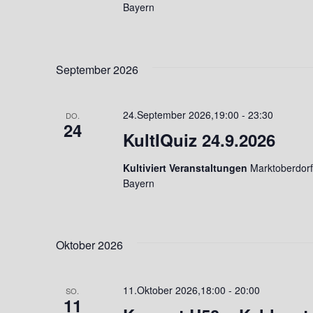
Bayern
t
s
h
e
l
u
l
e
n
September 2026
w
n
g
o
.
24.September 2026,19:00
-
23:30
e
r
DO.
24
KultIQuiz 24.9.2026
t
n
e
Kultiviert Veranstaltungen
Marktoberdorfe
S
i
Bayern
u
n
g
c
e
Oktober 2026
h
b
e
e
11.Oktober 2026,18:00
-
20:00
SO.
11
u
n