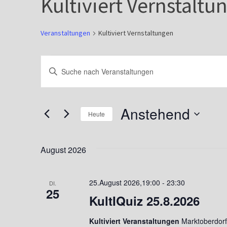
Kultiviert Vernstaltu
Veranstaltungen
Kultiviert Vernstaltungen
Veranstaltungen
V
B
e
i
t
r
Anstehend
t
Heute
a
e
D
n
S
a
August 2026
s
c
t
h
u
t
25.August 2026,19:00
-
23:30
DI.
l
25
m
a
KultIQuiz 25.8.2026
ü
w
l
s
Kultiviert Veranstaltungen
ä
Marktoberdorfe