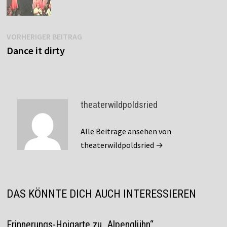
Beitragsnavigation
Vorheriger
VORHERIGER BEITRAG
Beitrag:
Dance it dirty
theaterwildpoldsried
Alle Beiträge ansehen von
theaterwildpoldsried →
DAS KÖNNTE DICH AUCH INTERESSIEREN
Erinnerungs-Hoigarte zu „Alpenglühn“