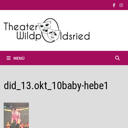
Zum
Inhalt
springen
MENÜ
did_13.okt_10baby-hebe1