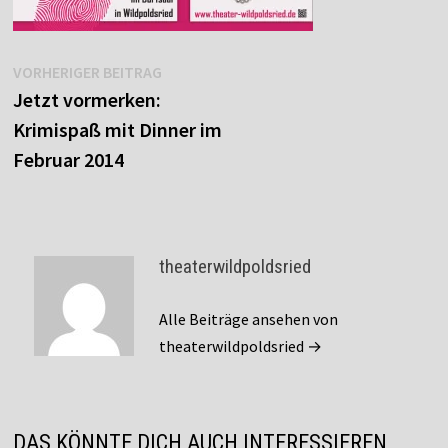
Beitragsnavigation
Vorheriger
VORHERIGER BEITRAG
Beitrag:
Jetzt vormerken:
Krimispaß mit Dinner im
Februar 2014
theaterwildpoldsried
Alle Beiträge ansehen von
theaterwildpoldsried →
DAS KÖNNTE DICH AUCH INTERESSIEREN