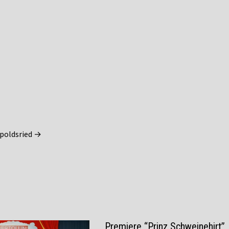
dpoldsried →
Premiere “Prinz Schweinehirt”