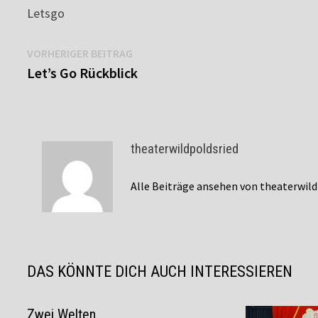
Letsgo
Beitragsnavigation
Vorheriger
VORHERIGER BEITRAG
Beitrag:
Let’s Go Rückblick
theaterwildpoldsried
Alle Beiträge ansehen von theaterwil
DAS KÖNNTE DICH AUCH INTERESSIEREN
Zwei Welten