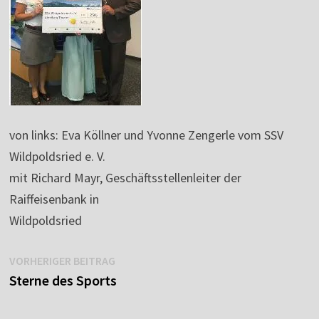
von links: Eva Köllner und Yvonne Zengerle vom SSV
Wildpoldsried e. V.
mit Richard Mayr, Geschäftsstellenleiter der
Raiffeisenbank in
Wildpoldsried
Beitragsnavigation
Vorheriger
VORHERIGER BEITRAG
Beitrag:
Sterne des Sports