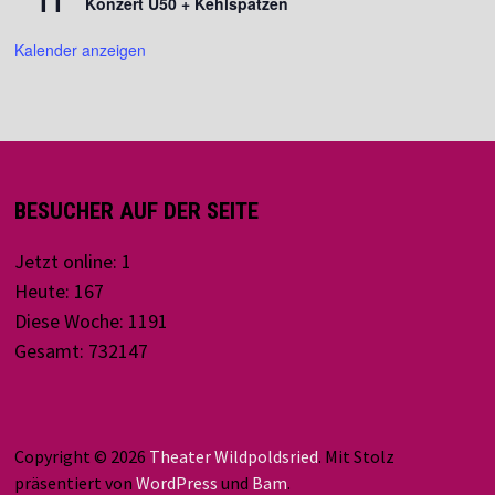
11
Konzert U50 + Kehlspatzen
Kalender anzeigen
BESUCHER AUF DER SEITE
Jetzt online: 1
Heute: 167
Diese Woche: 1191
Gesamt: 732147
Copyright © 2026
Theater Wildpoldsried
. Mit Stolz
präsentiert von
WordPress
und
Bam
.