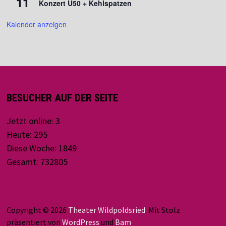
11
Konzert U50 + Kehlspatzen
Kalender anzeigen
BESUCHER AUF DER SEITE
Jetzt online: 3
Heute: 295
Diese Woche: 1849
Gesamt: 732805
Copyright © 2026
Theater Wildpoldsried
. Mit Stolz
präsentiert von
WordPress
und
Bam
.