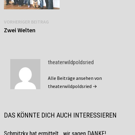
Beitragsnavigation
Vorheriger
VORHERIGER BEITRAG
Beitrag:
Zwei Welten
theaterwildpoldsried
Alle Beiträge ansehen von
theaterwildpoldsried →
DAS KÖNNTE DICH AUCH INTERESSIEREN
Schmitzky hat ermittelt… wir sagen DANKE!