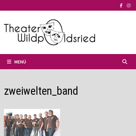
Zum
Inhalt
springen
MENÜ
zweiwelten_band