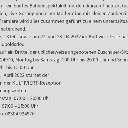
 für ein buntes Bühnenspektakel mit dem kurzen Theaterstü
en, Live-Gesang und einer Moderation mit kleinen Zauberei
r Premiere wird alles zusammen geführt zu einem unterhalt
eaterabend.
18.04., sowie am 22. und 23. 04.2022 im Kultiviert Dorfsaal
ldpoldsried.
uf ein Drittel der üblicherweise angebotenen Zuschauer-Sit
924970, Montag bis Samstag 7:00 Uhr bis 20:00 Uhr und Son
hr bis 15:00 Uhr
1. April 2022 startet der
an der KULTIVIERT-Rezeption.
fnungszeiten:
stag: 07:00 – 20:00 Uhr
 07:00 – 15:00 Uhr
on: 08304 924970