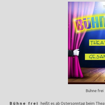
Bühne frei
B ü h n e f r e i
heißt es ab Ostersonntag beim Theate