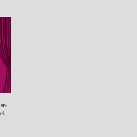
ien-
el,