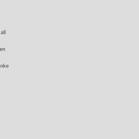
all
sen
anke