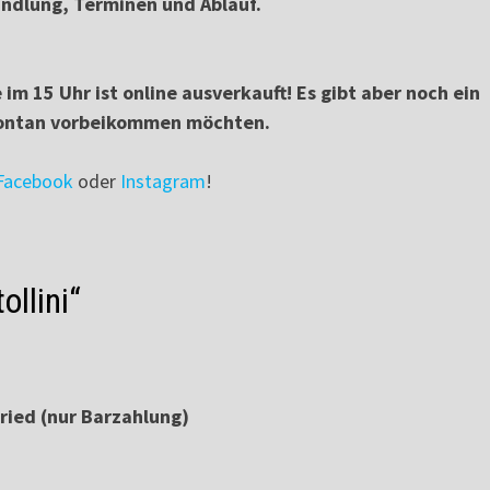
andlung, Terminen und Ablauf.
im 15 Uhr ist online ausverkauft! Es gibt aber noch ein
spontan vorbeikommen möchten.
Facebook
oder
Instagram
!
llini“
sried (nur Barzahlung)