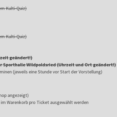
em Kulti-Quiz)
em Kulti-Quiz)
rzeit geändert!)
er Sporthalle Wildpoldsried (Uhrzeit und Ort geändert!)
minen (jeweils eine Stunde vor Start der Vorstellung)
Shop angezeigt)
n im Warenkorb pro Ticket ausgewählt werden