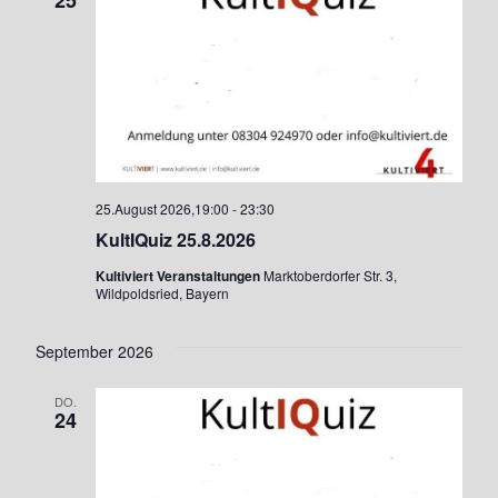
25
e
s
i
n
c
S
h
u
t
c
e
25.August 2026,19:00
-
23:30
h
n
KultIQuiz 25.8.2026
e
-
Kultiviert Veranstaltungen
Marktoberdorfer Str. 3,
Wildpoldsried, Bayern
N
u
a
n
September 2026
v
d
DO.
i
24
A
g
n
a