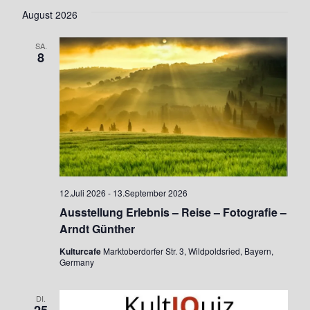
e
e
C
S
August 2026
a
H
r
T
r
E
t
E
a
SA.
a
8
u
n
n
m
s
w
s
t
ä
t
a
h
l
a
l
t
e
l
12.Juli 2026
-
13.September 2026
u
n
t
Ausstellung Erlebnis – Reise – Fotografie –
n
.
Arndt Günther
u
g
Kulturcafe
Marktoberdorfer Str. 3, Wildpoldsried, Bayern,
Germany
n
A
g
n
DI.