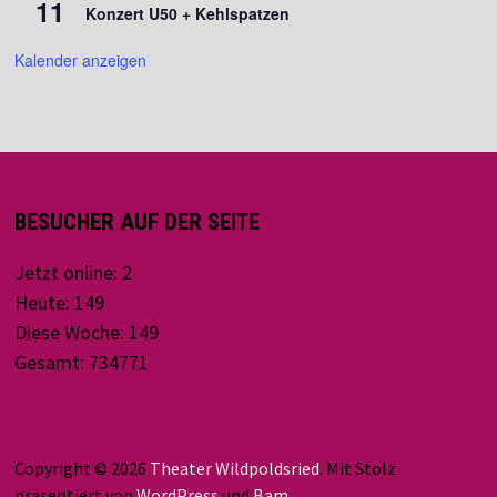
11
Konzert U50 + Kehlspatzen
Kalender anzeigen
BESUCHER AUF DER SEITE
Jetzt online: 2
Heute: 149
Diese Woche: 149
Gesamt: 734771
Copyright © 2026
Theater Wildpoldsried
. Mit Stolz
präsentiert von
WordPress
und
Bam
.