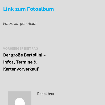
Link zum Fotoalbum
Fotos: Jürgen Heidl
Beitragsnavigation
Vorheriger
VORHERIGER BEITRAG
Beitrag:
Der große Bertollini –
Infos, Termine &
Kartenvorverkauf
Redakteur