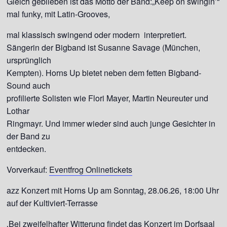
Gleich geblieben ist das Motto der Band:„Keep on swingin’“
mal funky, mit Latin-Grooves,
mal klassisch swingend oder modern interpretiert.
Sängerin der Bigband ist Susanne Savage (München,
ursprünglich
Kempten). Horns Up bietet neben dem fetten Bigband-
Sound auch
profilierte Solisten wie Flori Mayer, Martin Neureuter und
Lothar
Ringmayr. Und immer wieder sind auch junge Gesichter in
der Band zu
entdecken.
Vorverkauf:
Eventfrog Onlinetickets
azz Konzert mit Horns Up am Sonntag, 28.06.26, 18:00 Uhr
auf der Kultiviert-Terrasse
‚Bei zweifelhafter Witterung findet das Konzert im Dorfsaal