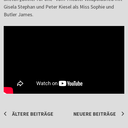
Gisela Stephan und Peter Kiesel als Miss Sophie und
Butler James.
Beitragsnavigation
ÄLTERE BEITRÄGE
NEUERE BEITRÄGE