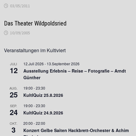
03/05/2011
Das Theater Wildpoldsried
10/09/2005
Veranstaltungen im Kultiviert
12.Juli 2026
-
13.September 2026
JULI
12
Ausstellung Erlebnis – Reise – Fotografie – Arndt
Günther
19:00
-
23:30
AUG.
25
KultIQuiz 25.8.2026
19:00
-
23:30
SEP.
24
KultIQuiz 24.9.2026
20:00
-
22:00
OKT.
3
Konzert Gelbe Saiten Hackbrett-Orchester & Achim