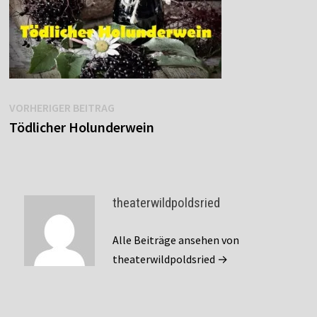
Beitragsnavigation
Vorheriger
VORHERIGER BEITRAG
Beitrag:
Tödlicher Holunderwein
theaterwildpoldsried
Alle Beiträge ansehen von
theaterwildpoldsried →