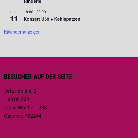
Rinderle
18:00
-
20:00
OKT.
11
Konzert U50 + Kehlspatzen
Kalender anzeigen
BESUCHER AUF DER SEITE
Jetzt online: 2
Heute: 264
Diese Woche: 1288
Gesamt: 732244