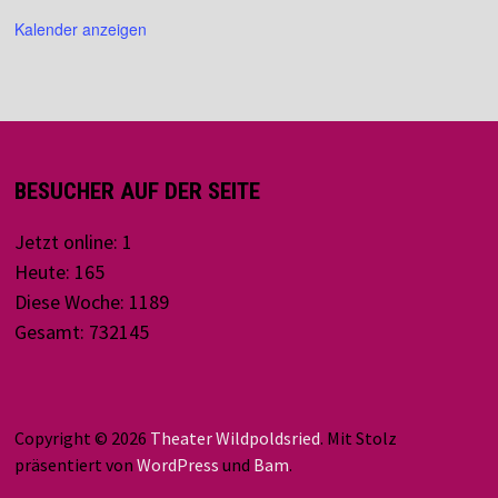
Kalender anzeigen
BESUCHER AUF DER SEITE
Jetzt online: 1
Heute: 165
Diese Woche: 1189
Gesamt: 732145
Copyright © 2026
Theater Wildpoldsried
. Mit Stolz
präsentiert von
WordPress
und
Bam
.