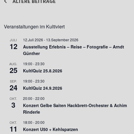
Beitragsnavigation
ÄLTERE BEITRÄGE
Veranstaltungen im Kultiviert
12.Juli 2026
-
13.September 2026
JULI
12
Ausstellung Erlebnis – Reise – Fotografie – Arndt
Günther
19:00
-
23:30
AUG.
25
KultIQuiz 25.8.2026
19:00
-
23:30
SEP.
24
KultIQuiz 24.9.2026
20:00
-
22:00
OKT.
3
Konzert Gelbe Saiten Hackbrett-Orchester & Achim
Rinderle
18:00
-
20:00
OKT.
11
Konzert U50 + Kehlspatzen