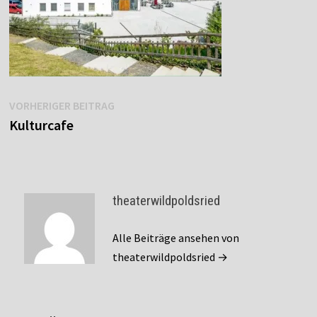
Beitragsnavigation
Vorheriger
VORHERIGER BEITRAG
Beitrag:
Kulturcafe
theaterwildpoldsried
Alle Beiträge ansehen von
theaterwildpoldsried →