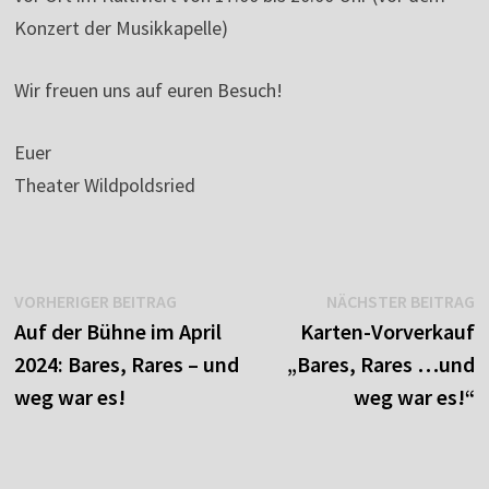
Konzert der Musikkapelle)
Wir freuen uns auf euren Besuch!
Euer
Theater Wildpoldsried
Beitragsnavigation
Vorheriger
N
VORHERIGER BEITRAG
NÄCHSTER BEITRAG
Beitrag:
B
Auf der Bühne im April
Karten-Vorverkauf
2024: Bares, Rares – und
„Bares, Rares …und
weg war es!
weg war es!“