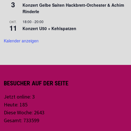
3
Konzert Gelbe Saiten Hackbrett-Orchester & Achim
Rinderle
18:00
-
20:00
OKT.
11
Konzert U50 + Kehlspatzen
Kalender anzeigen
BESUCHER AUF DER SEITE
Jetzt online: 3
Heute: 185
Diese Woche: 2643
Gesamt: 733599