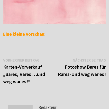
Eine kleine Vorschau:
Beitragsnavigation
Vorheriger
N
VORHERIGER BEITRAG
NÄCHSTER BEITRAG
Beitrag:
B
Karten-Vorverkauf
Fotoshow Bares für
„Bares, Rares …und
Rares-Und weg war es!
weg war es!“
Redakteur