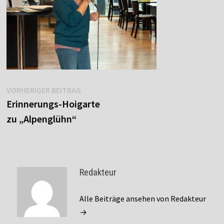
Beitragsnavigation
Vorheriger
VORHERIGER BEITRAG
Beitrag:
Erinnerungs-Hoigarte
zu „Alpenglühn“
Redakteur
Alle Beiträge ansehen von Redakteur
→