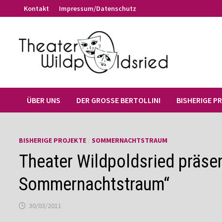
Zum
Kontakt
Impressum/Datenschutz
Inhalt
springen
ÜBER UNS
DER GROSSE BERTOLLINI
BISHERIGE P
BISHERIGE PROJEKTE
/
SOMMERNACHTSTRAUM
Theater Wildpoldsried präsen
Sommernachtstraum“
30/03/2011