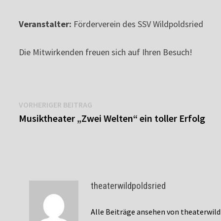
Veranstalter:
Förderverein des SSV Wildpoldsried
Die Mitwirkenden freuen sich auf Ihren Besuch!
Beitragsnavigation
Vorheriger
VORHERIGER BEITRAG
Beitrag:
Musiktheater „Zwei Welten“ ein toller Erfolg
theaterwildpoldsried
Alle Beiträge ansehen von theaterwil