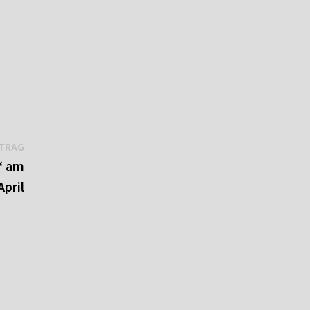
Nächster
ITRAG
Beitrag:
“ am
April