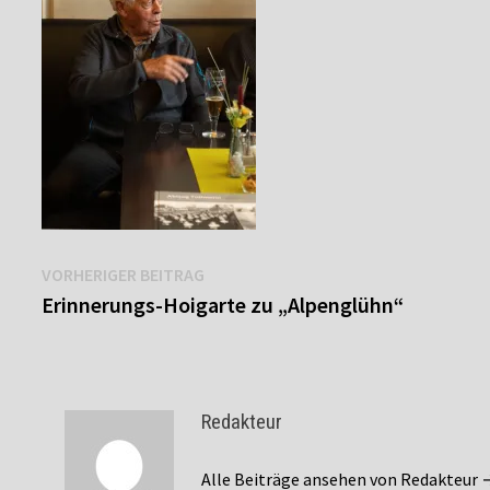
Beitragsnavigation
Vorheriger
VORHERIGER BEITRAG
Beitrag:
Erinnerungs-Hoigarte zu „Alpenglühn“
Redakteur
Alle Beiträge ansehen von Redakteur