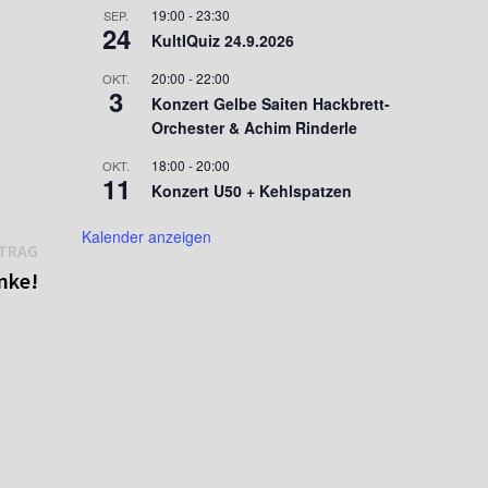
19:00
-
23:30
SEP.
24
KultIQuiz 24.9.2026
20:00
-
22:00
OKT.
3
Konzert Gelbe Saiten Hackbrett-
Orchester & Achim Rinderle
18:00
-
20:00
OKT.
11
Konzert U50 + Kehlspatzen
Kalender anzeigen
Nächster
ITRAG
Beitrag:
nke!