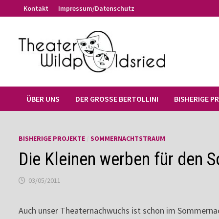
Zum
Kontakt
Impressum/Datenschutz
Inhalt
springen
ÜBER UNS
DER GROSSE BERTOLLINI
BISHERIGE P
BISHERIGE PROJEKTE
/
SOMMERNACHTSTRAUM
Die Kleinen werben für den
03/05/2011
Auch unser Theaternachwuchs ist schon im Sommernac