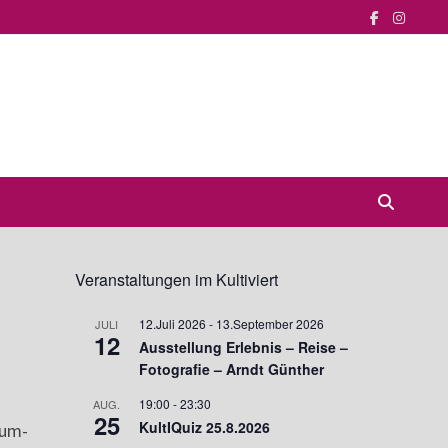
Veranstaltungen im Kultiviert
12.Juli 2026
-
13.September 2026
JULI
12
Ausstellung Erlebnis – Reise –
Fotografie – Arndt Günther
19:00
-
23:30
AUG.
25
KultIQuiz 25.8.2026
aum-