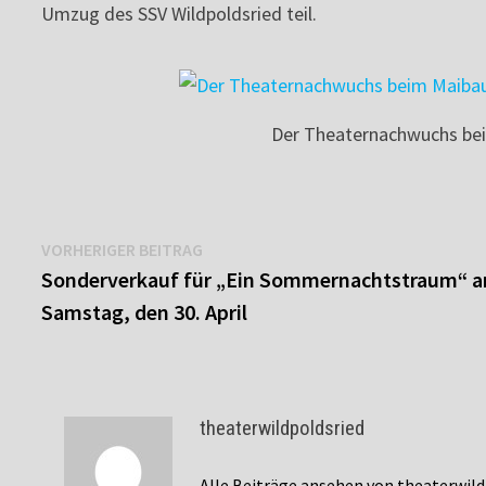
Umzug des SSV Wildpoldsried teil.
Der Theaternachwuchs be
Beitragsnavigation
Vorheriger
VORHERIGER BEITRAG
Beitrag:
Sonderverkauf für „Ein Sommernachtstraum“ 
Samstag, den 30. April
theaterwildpoldsried
Alle Beiträge ansehen von theaterwil