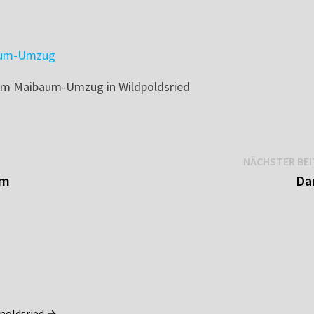
im Maibaum-Umzug in Wildpoldsried
NÄCHSTER BE
am
Da
dpoldsried →