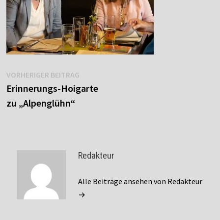
Beitragsnavigation
Vorheriger
VORHERIGER BEITRAG
Beitrag:
Erinnerungs-Hoigarte
zu „Alpenglühn“
Redakteur
Alle Beiträge ansehen von Redakteur
→