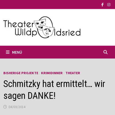
Zum
Inhalt
springen
MENÜ
BISHERIGE PROJEKTE
/
KRIMIDINNER
/
THEATER
Schmitzky hat ermittelt… wir
sagen DANKE!
04/03/2014