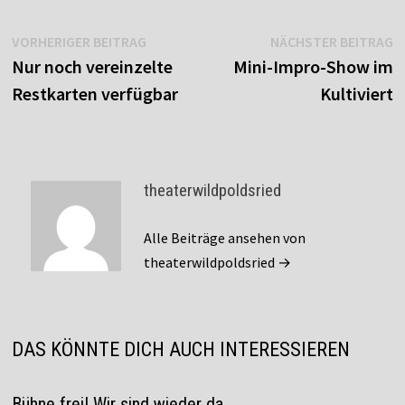
Beitragsnavigation
Vorheriger
N
VORHERIGER BEITRAG
NÄCHSTER BEITRAG
Beitrag:
B
Nur noch vereinzelte
Mini-Impro-Show im
Restkarten verfügbar
Kultiviert
theaterwildpoldsried
Alle Beiträge ansehen von
theaterwildpoldsried →
DAS KÖNNTE DICH AUCH INTERESSIEREN
Bühne frei! Wir sind wieder da