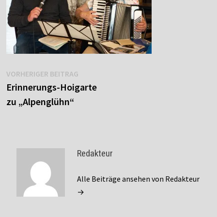
Beitragsnavigation
Vorheriger
VORHERIGER BEITRAG
Beitrag:
Erinnerungs-Hoigarte
zu „Alpenglühn“
Redakteur
Alle Beiträge ansehen von Redakteur
→