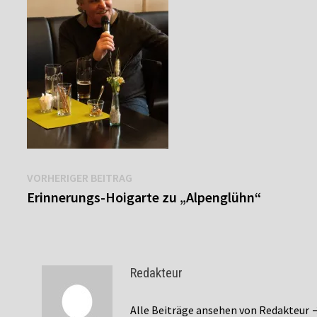
Beitragsnavigation
Vorheriger
VORHERIGER BEITRAG
Beitrag:
Erinnerungs-Hoigarte zu „Alpenglühn“
Redakteur
Alle Beiträge ansehen von Redakteur