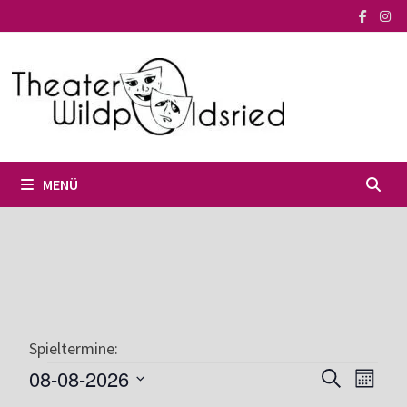
Zum
Inhalt
springen
MENÜ
Spieltermine:
Veranstaltungen
08-08-2026
V
V
S
M
U
D
O