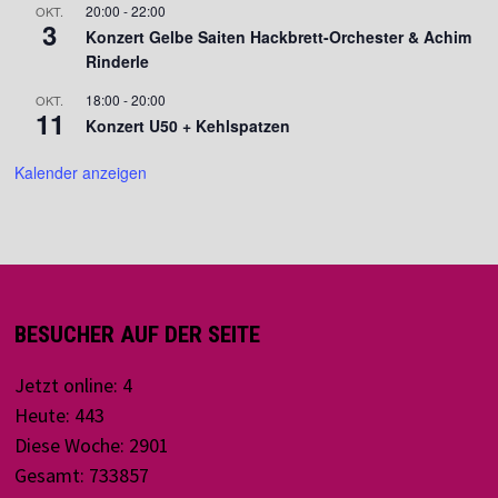
20:00
-
22:00
OKT.
s
3
t
e
Konzert Gelbe Saiten Hackbrett-Orchester & Achim
Rinderle
i
i
n
o
18:00
-
20:00
OKT.
c
11
Konzert U50 + Kehlspatzen
n
h
Kalender anzeigen
t
e
n
,
BESUCHER AUF DER SEITE
N
Jetzt online: 4
a
Heute: 443
v
Diese Woche: 2901
Gesamt: 733857
i