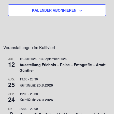
e
s
KALENDER ABONNIEREN
i
n
c
S
h
u
t
c
e
Veranstaltungen im Kultiviert
h
n
12.Juli 2026
-
13.September 2026
JULI
e
-
12
Ausstellung Erlebnis – Reise – Fotografie – Arndt
N
u
Günther
a
19:00
-
23:30
n
AUG.
25
KultIQuiz 25.8.2026
v
d
19:00
-
23:30
SEP.
i
24
A
KultIQuiz 24.9.2026
g
n
20:00
-
22:00
OKT.
a