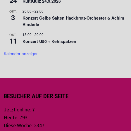
24
KultIQuiz 24.9.2026
20:00
-
22:00
OKT.
3
Konzert Gelbe Saiten Hackbrett-Orchester & Achim
Rinderle
18:00
-
20:00
OKT.
11
Konzert U50 + Kehlspatzen
Kalender anzeigen
BESUCHER AUF DER SEITE
Jetzt online: 7
Heute: 793
Diese Woche: 2347