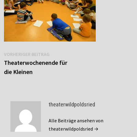
Beitragsnavigation
Vorheriger
VORHERIGER BEITRAG
Beitrag:
Theaterwochenende für
die Kleinen
theaterwildpoldsried
Alle Beiträge ansehen von
theaterwildpoldsried →