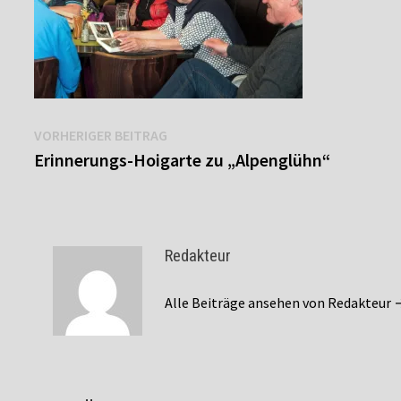
Beitragsnavigation
Vorheriger
VORHERIGER BEITRAG
Beitrag:
Erinnerungs-Hoigarte zu „Alpenglühn“
Redakteur
Alle Beiträge ansehen von Redakteur