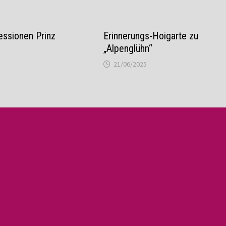
essionen Prinz
Erinnerungs-Hoigarte zu
„Alpenglühn“
21/06/2025