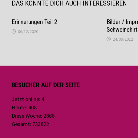
DAS KÖNNTE DICH AUCH INTERESSIEREN
Erinnerungen Teil 2
Bilder / Impr
Schweinehirt
06/12/2020
24/09/2012
BESUCHER AUF DER SEITE
Jetzt online: 4
Heute: 408
Diese Woche: 2866
Gesamt: 733822