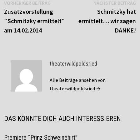
Beitragsnavigation
Vorheriger
N
VORHERIGER BEITRAG
NÄCHSTER BEITRAG
Beitrag:
B
Zusatzvorstellung
Schmitzky hat
¨Schmitzky ermittelt¨
ermittelt… wir sagen
am 14.02.2014
DANKE!
theaterwildpoldsried
Alle Beiträge ansehen von
theaterwildpoldsried →
DAS KÖNNTE DICH AUCH INTERESSIEREN
Premiere “Prinz Schweinehirt”