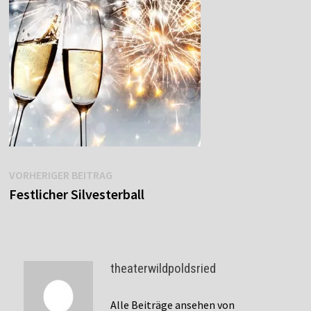
Beitragsnavigation
Vorheriger
VORHERIGER BEITRAG
Beitrag:
Festlicher Silvesterball
theaterwildpoldsried
Alle Beiträge ansehen von