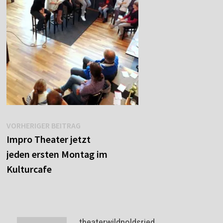
Beitragsnavigation
Vorheriger
VORHERIGER BEITRAG
Beitrag:
Impro Theater jetzt
jeden ersten Montag im
Kulturcafe
theaterwildpoldsried