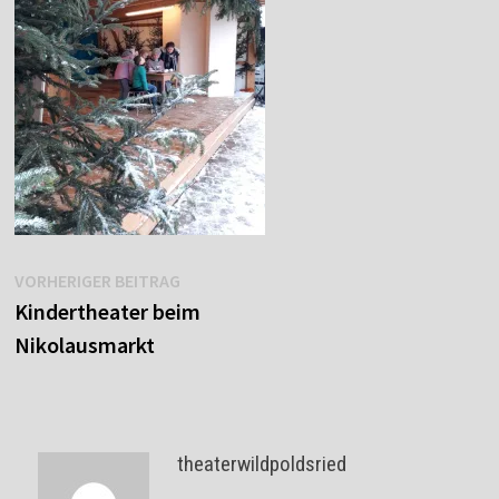
Beitragsnavigation
Vorheriger
VORHERIGER BEITRAG
Beitrag:
Kindertheater beim
Nikolausmarkt
theaterwildpoldsried