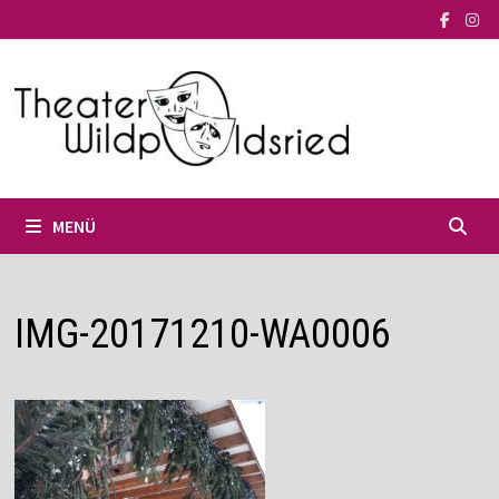
Zum
Inhalt
springen
MENÜ
IMG-20171210-WA0006