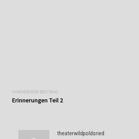
Beitragsnavigation
Vorheriger
VORHERIGER BEITRAG
Beitrag:
Erinnerungen Teil 2
theaterwildpoldsried