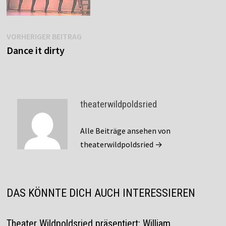
Beitragsnavigation
Vorheriger
VORHERIGER BEITRAG
Beitrag:
Dance it dirty
theaterwildpoldsried
Alle Beiträge ansehen von
theaterwildpoldsried →
DAS KÖNNTE DICH AUCH INTERESSIEREN
Theater Wildpoldsried präsentiert: William