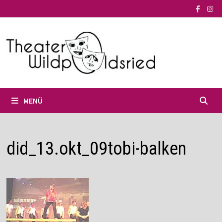
Zum
Inhalt
springen
MENÜ
did_13.okt_09tobi-balken