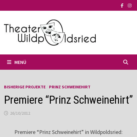
Zum
Inhalt
springen
MENÜ
BISHERIGE PROJEKTE
/
PRINZ SCHWEINEHIRT
Premiere “Prinz Schweinehirt”
26/10/2012
Premiere “Prinz Schweinehirt” in Wildpoldsried: