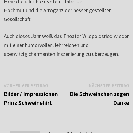
Menschen. Im Fokus steht dabei der
Hochmut und die Arroganz der besser gestellten
Gesellschaft.
Auch dieses Jahr weiß das Theater Wildpoldsried wieder
mit einer humorvollen, lehrreichen und
aberwitzig charmanten Inszenierung zu überzeugen.
Beitragsnavigation
Vorheriger
N
VORHERIGER BEITRAG
NÄCHSTER BEITRAG
Beitrag:
B
Bilder / Impressionen
Die Schweinchen sagen
Prinz Schweinehirt
Danke