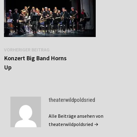
Beitragsnavigation
Vorheriger
VORHERIGER BEITRAG
Beitrag:
Konzert Big Band Horns
Up
theaterwildpoldsried
Alle Beiträge ansehen von
theaterwildpoldsried →