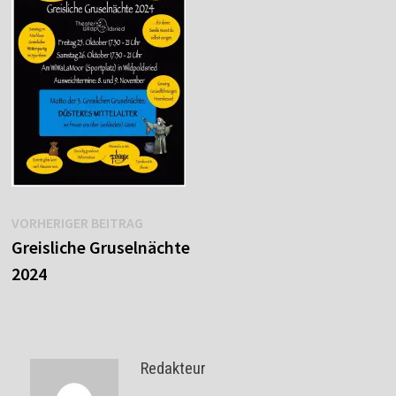
Beitragsnavigation
Vorheriger
VORHERIGER BEITRAG
Beitrag:
Greisliche Gruselnächte
2024
Redakteur