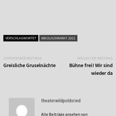
VERSCHLAGWORTET
NIKOLAUSMARKT 2021
Beitragsnavigation
Vorheriger
N
VORHERIGER BEITRAG
NÄCHSTER BEITRAG
Beitrag:
B
Greisliche Gruselnächte
Bühne frei! Wir sind
wieder da
theaterwildpoldsried
Alle Beiträge ansehen von