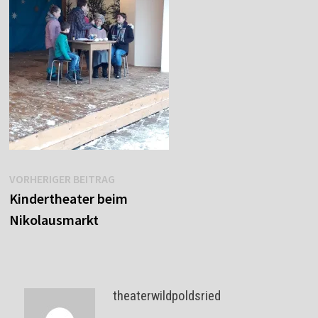
Beitragsnavigation
Vorheriger
VORHERIGER BEITRAG
Beitrag:
Kindertheater beim
Nikolausmarkt
theaterwildpoldsried