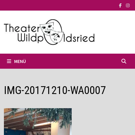
Zum
Inhalt
springen
MENÜ
IMG-20171210-WA0007