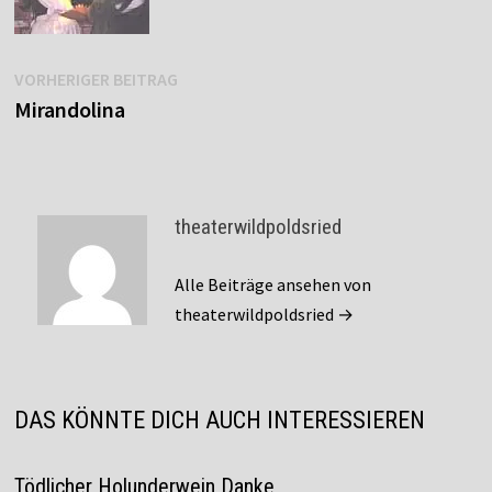
Beitragsnavigation
Vorheriger
VORHERIGER BEITRAG
Beitrag:
Mirandolina
theaterwildpoldsried
Alle Beiträge ansehen von
theaterwildpoldsried →
DAS KÖNNTE DICH AUCH INTERESSIEREN
Tödlicher Holunderwein Danke